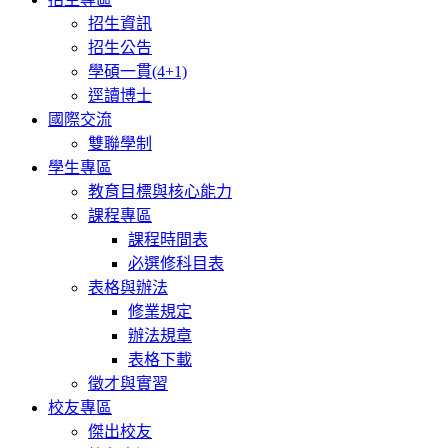
招生資訊
招生公告
學碩一貫(4+1)
逕讀博士
國際交流
雙聯學制
學生專區
教育目標與核心能力
課程專區
課程時間表
必選修科目表
表格與辦法
修業規定
辦法規章
表格下載
徵才與實習
校友專區
傑出校友