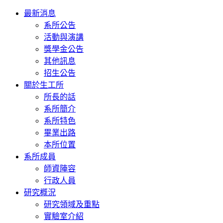
Toggle
最新消息
navigation
系所公告
活動與演講
獎學金公告
其他訊息
招生公告
關於生工所
所長的話
系所簡介
系所特色
畢業出路
本所位置
系所成員
師資陣容
行政人員
研究概況
研究領域及重點
實驗室介紹