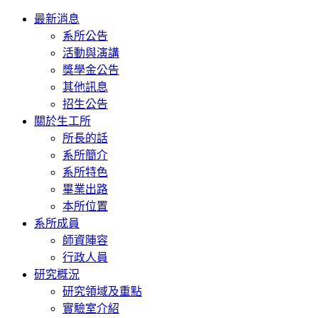
Toggle
最新消息
navigation
系所公告
活動與演講
獎學金公告
其他訊息
招生公告
關於生工所
所長的話
系所簡介
系所特色
畢業出路
本所位置
系所成員
師資陣容
行政人員
研究概況
研究領域及重點
實驗室介紹