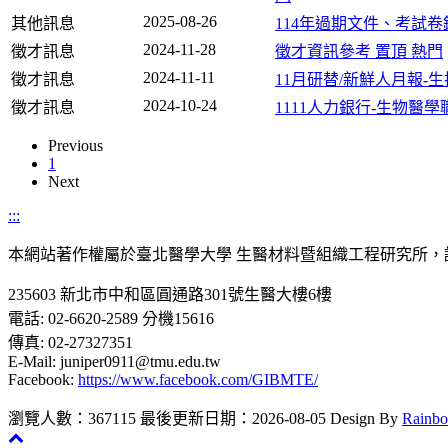
2025-08-26
其他訊息
114年過期文件、考試
2024-11-28
徵才訊息
徵才資訊參考
置頂
熱門
2024-11-11
徵才訊息
11月研替/新鮮人月報-
2024-10-24
徵才訊息
1111人力銀行-生物醫
Previous
1
Next
:::
本網站著作權屬於臺北醫學大學 生醫材料暨組織工程研究所，
235603 新北市中和區圓通路301號生醫大樓6樓
電話: 02-6620-2589 分機15616
傳真: 02-27327351
E-Mail: juniper0911@tmu.edu.tw
Facebook:
https://www.facebook.com/GIBMTE/
瀏覽人數：367115
最後更新日期：2026-08-05
Design By
Rainb