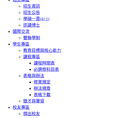
招生資訊
招生公告
學碩一貫(4+1)
逕讀博士
國際交流
雙聯學制
學生專區
教育目標與核心能力
課程專區
課程時間表
必選修科目表
表格與辦法
修業規定
辦法規章
表格下載
徵才與實習
校友專區
傑出校友