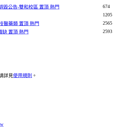
674
卷銷毀公告-雙和校區
置頂
熱門
1205
2565
生技醫藥類
置頂
熱門
2593
學職缺
置頂
熱門
請詳見
使用規則
。
ow