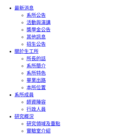
Toggle
最新消息
navigation
系所公告
活動與演講
獎學金公告
其他訊息
招生公告
關於生工所
所長的話
系所簡介
系所特色
畢業出路
本所位置
系所成員
師資陣容
行政人員
研究概況
研究領域及重點
實驗室介紹