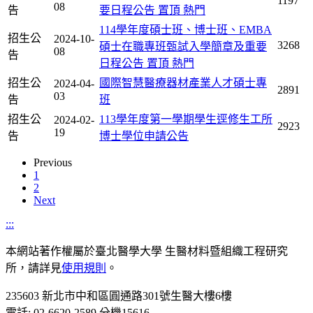
1197
08
告
要日程公告
置頂
熱門
114學年度碩士班、博士班、EMBA
招生公
2024-10-
3268
碩士在職專班甄試入學簡章及重要
08
告
日程公告
置頂
熱門
招生公
國際智慧醫療器材產業人才碩士專
2024-04-
2891
03
告
班
招生公
113學年度第一學期學生逕修生工所
2024-02-
2923
19
告
博士學位申請公告
Previous
1
2
Next
:::
本網站著作權屬於臺北醫學大學 生醫材料暨組織工程研究
所，請詳見
使用規則
。
235603 新北市中和區圓通路301號生醫大樓6樓
電話: 02-6620-2589 分機15616