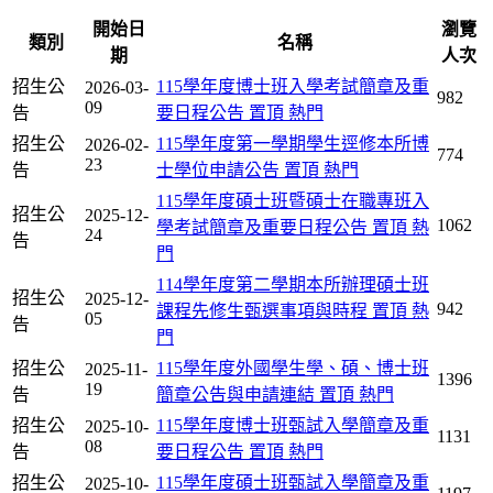
開始日
瀏覽
類別
名稱
期
人次
招生公
115學年度博士班入學考試簡章及重
2026-03-
982
09
告
要日程公告
置頂
熱門
招生公
115學年度第一學期學生逕修本所博
2026-02-
774
23
告
士學位申請公告
置頂
熱門
115學年度碩士班暨碩士在職專班入
招生公
2025-12-
1062
學考試簡章及重要日程公告
置頂
熱
24
告
門
114學年度第二學期本所辦理碩士班
招生公
2025-12-
942
課程先修生甄選事項與時程
置頂
熱
05
告
門
招生公
115學年度外國學生學、碩、博士班
2025-11-
1396
19
告
簡章公告與申請連結
置頂
熱門
招生公
115學年度博士班甄試入學簡章及重
2025-10-
1131
08
告
要日程公告
置頂
熱門
招生公
115學年度碩士班甄試入學簡章及重
2025-10-